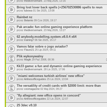
przez
thediversemark.
23 Maj 2026, 13:16
Bring lost lover back spells |+256702530886 spells to reun
przez
lubowa
01 Sie 2025, 13:08
Rainbet nz
przez
Belamis
09 Cze 2026, 19:17
Pak arcade: fun online gaming experience platform
przez
thediversemark.
23 Maj 2026, 13:27
62 anybody.modelling.system.v8.0.4 x64
przez
training7
06 Sie 2025, 15:17
Vamos falar sobre o jogo aviador?
przez
Flaust21
25 Lip 2024, 09:11
Plik wykonywalny
przez
Magik
29 Paź 2008, 00:36
Kk33 game: a fun and dynamic online gaming experience
przez
thediversemark.
28 Lis 2025, 17:06
"miami welcomes turkish airlines' new office"
przez
Airlinesofficeguides
25 Lis 2024, 13:04
The versatility of credit cards with $2000 limit: more than
przez
ceomagazine
02 Maj 2024, 09:27
"fly allegiant: new office opens in concord"
przez
Airlinesofficeguides
22 Lis 2024, 12:07
25 3dec v9.10