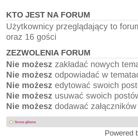
KTO JEST NA FORUM
Użytkownicy przeglądający to for
oraz 16 gości
ZEZWOLENIA FORUM
Nie możesz
zakładać nowych tema
Nie możesz
odpowiadać w tematac
Nie możesz
edytować swoich post
Nie możesz
usuwać swoich postów
Nie możesz
dodawać załączników 
Strona główna
Powered 