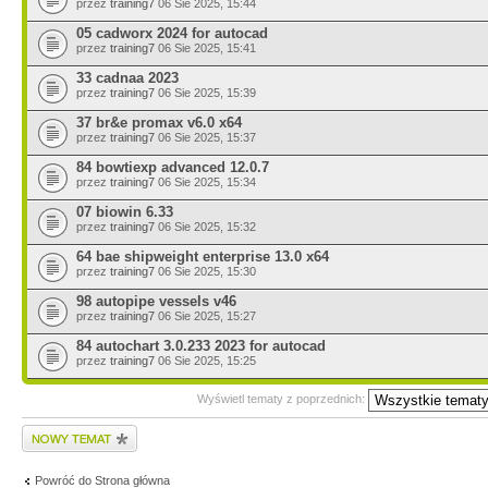
przez
training7
06 Sie 2025, 15:44
05 cadworx 2024 for autocad
przez
training7
06 Sie 2025, 15:41
33 cadnaa 2023
przez
training7
06 Sie 2025, 15:39
37 br&e promax v6.0 x64
przez
training7
06 Sie 2025, 15:37
84 bowtiexp advanced 12.0.7
przez
training7
06 Sie 2025, 15:34
07 biowin 6.33
przez
training7
06 Sie 2025, 15:32
64 bae shipweight enterprise 13.0 x64
przez
training7
06 Sie 2025, 15:30
98 autopipe vessels v46
przez
training7
06 Sie 2025, 15:27
84 autochart 3.0.233 2023 for autocad
przez
training7
06 Sie 2025, 15:25
Wyświetl tematy z poprzednich:
Wyślij nowy temat
Powróć do Strona główna