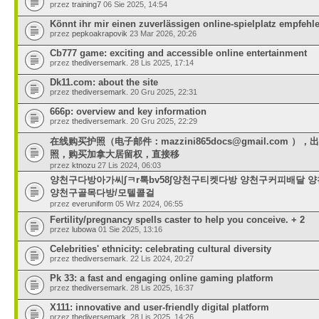
przez
training7
06 Sie 2025, 14:54
Könnt ihr mir einen zuverlässigen online-spielplatz empfehl
przez
pepkoakrapovik
23 Mar 2026, 20:26
Cb777 game: exciting and accessible online entertainment
przez
thediversemark.
28 Lis 2025, 17:14
Dk11.com: about the site
przez
thediversemark.
20 Gru 2025, 22:31
666p: overview and key information
przez
thediversemark.
20 Gru 2025, 22:29
在线购买护照（电子邮件：mazzini865docs@gmail.com ）
照，购买加拿大居留权，直接移
przez
ktnozu
27 Lis 2024, 06:03
양천구다방아가씨∫ㅋr톡bv58∫양천구티켓다방 양천구커피배달 
양천구골목다방/모텔콜걸
przez
everuniform
05 Wrz 2024, 06:55
Fertility/pregnancy spells caster to help you conceive. + 2
przez
lubowa
01 Sie 2025, 13:16
Celebrities' ethnicity: celebrating cultural diversity
przez
thediversemark.
22 Lis 2024, 20:27
Pk 33: a fast and engaging online gaming platform
przez
thediversemark.
28 Lis 2025, 16:37
X111: innovative and user-friendly digital platform
przez
thediversemark.
28 Lis 2025, 14:26