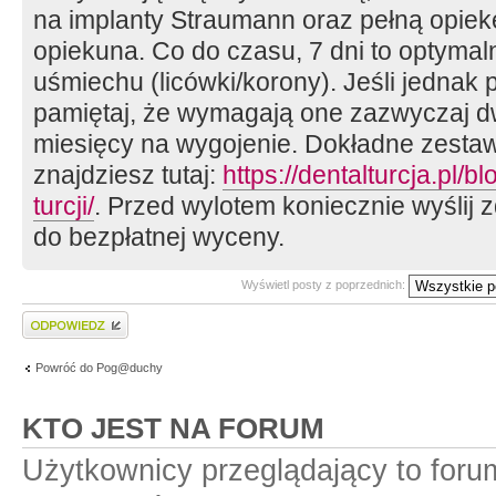
na implanty Straumann oraz pełną opie
opiekuna. Co do czasu, 7 dni to optyma
uśmiechu (licówki/korony). Jeśli jednak 
pamiętaj, że wymagają one zazwyczaj dw
miesięcy na wygojenie. Dokładne zestaw
znajdziesz tutaj:
https://dentalturcja.pl/b
turcji/
. Przed wylotem koniecznie wyślij 
do bezpłatnej wyceny.
Wyświetl posty z poprzednich:
Wyślij odpowiedź
Powróć do Pog@duchy
KTO JEST NA FORUM
Użytkownicy przeglądający to for