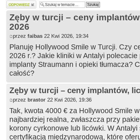
Wyślij odpowiedź
Zęby w turcji – ceny implantów,
2026
przez
faibas
22 Kwi 2026, 19:34
Planuję Hollywood Smile w Turcji. Czy c
2026 r.? Jakie kliniki w Antalyi polecaci
implanty Straumann i opieki tłumacza? C
całość?
Zęby w turcji – ceny implantów, li
przez
brastor
22 Kwi 2026, 19:36
Tak, kwota 4000 € za Hollywood Smile w 
najbardziej realna, zwłaszcza przy pak
korony cyrkonowe lub licówki. W Antalyi 
certyfikacją międzynarodową, które ofe