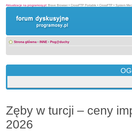
Aktualizacje na programosy.pl
:
Brave Browser
•
CrossFTP Portable
•
CrossFTP
•
System Mec
Strona główna
‹
INNE
‹
Pog@duchy
OG
Zęby w turcji – ceny im
2026