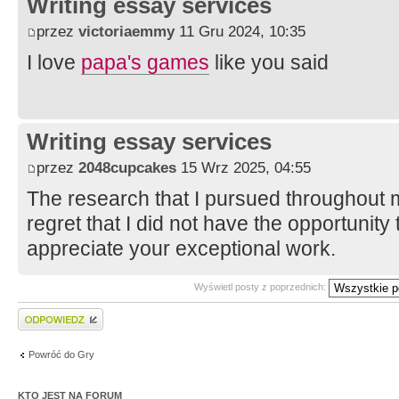
Writing essay services
przez
victoriaemmy
11 Gru 2024, 10:35
I love
papa's games
like you said
Writing essay services
przez
2048cupcakes
15 Wrz 2025, 04:55
The research that I pursued throughout m
regret that I did not have the opportunity t
appreciate your exceptional work.
Wyświetl posty z poprzednich:
Wyślij odpowiedź
Powróć do Gry
KTO JEST NA FORUM