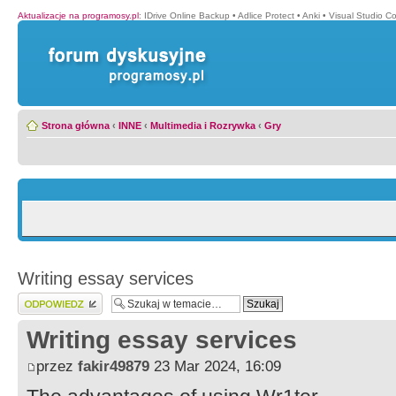
Aktualizacje na programosy.pl
:
IDrive Online Backup
•
Adlice Protect
•
Anki
•
Visual Studio C
Strona główna
‹
INNE
‹
Multimedia i Rozrywka
‹
Gry
Writing essay services
Wyślij odpowiedź
Writing essay services
przez
fakir49879
23 Mar 2024, 16:09