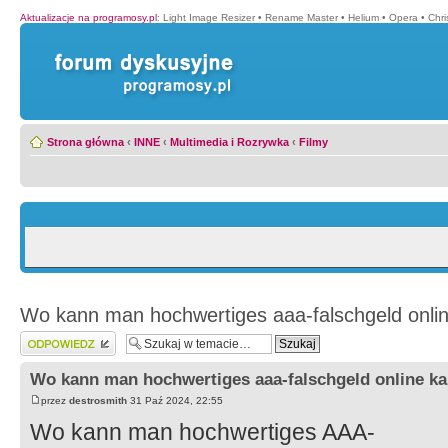
Aktualizacje na programosy.pl
:
Light Image Resizer
•
Rename Master
•
Helium
•
Opera
•
Chr
Strona główna
‹
INNE
‹
Multimedia i Rozrywka
‹
Filmy
Wo kann man hochwertiges aaa-falschgeld onli
Wyślij odpowiedź
Wo kann man hochwertiges aaa-falschgeld online ka
przez
destrosmith
31 Paź 2024, 22:55
Wo kann man hochwertiges AAA-