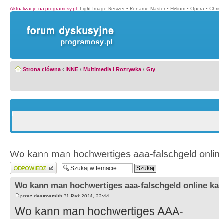
Aktualizacje na programosy.pl
:
Light Image Resizer
•
Rename Master
•
Helium
•
Opera
•
Chr
Strona główna
‹
INNE
‹
Multimedia i Rozrywka
‹
Gry
Wo kann man hochwertiges aaa-falschgeld onli
Wyślij odpowiedź
Wo kann man hochwertiges aaa-falschgeld online ka
przez
destrosmith
31 Paź 2024, 22:44
Wo kann man hochwertiges AAA-