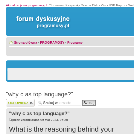
Aktualizacje na programosy.pl
:
Chromium
•
Kaspersky Rescue Disk
•
Vim
•
USB Raptor
•
Web
Strona główna
‹
PROGRAMOSY
‹
Programy
"why c as top language?"
Wyślij odpowiedź
"why c as top language?"
przez
VeraniTasina
09 Mar 2023, 06:28
What is the reasoning behind your