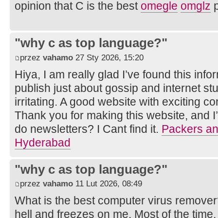
opinion that C is the best
ome
gle
om
glz
p
"why c as top language?"
przez
vahamo
27 Sty 2026, 15:20
Hiya, I am really glad I’ve found this inf
publish just about gossip and internet stuf
irritating. A good website with exciting co
Thank you for making this website, and I’l
do newsletters? I Cant find it.
Packers an
Hyderabad
"why c as top language?"
przez
vahamo
11 Lut 2026, 08:49
What is the best computer virus remover
hell and freezes on me. Most of the time, 