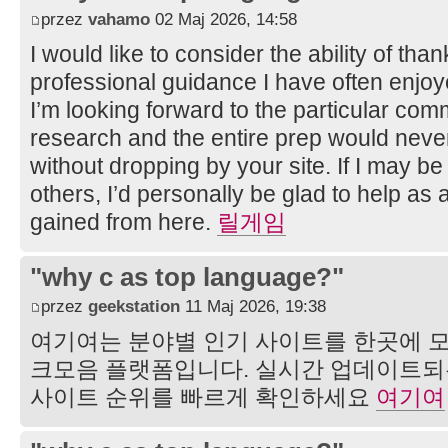
przez
vahamo
02 Maj 2026, 14:58
I would like to consider the ability of than
professional guidance I have often enjoy
I’m looking forward to the particular c
research and the entire prep would nev
without dropping by your site. If I may be
others, I’d personally be glad to help as 
gained from here.
릴게임
"why c as top language?"
przez
geekstation
11 Maj 2026, 19:38
여기여는 분야별 인기 사이트를 한곳에 모
크모음 플랫폼입니다. 실시간 업데이트되
사이트 순위를 빠르게 확인하세요
여기여