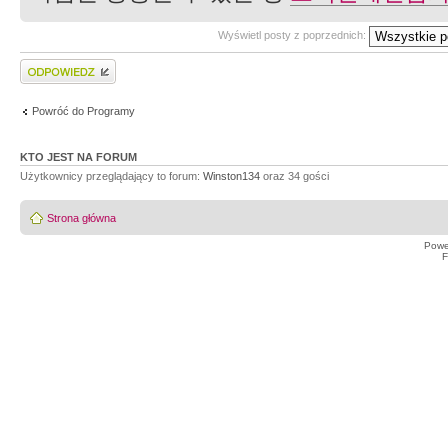
Wyświetl posty z poprzednich:
Wyślij odpowiedź
Powróć do Programy
KTO JEST NA FORUM
Użytkownicy przeglądający to forum:
Winston134
oraz 34 gości
Strona główna
Powe
F