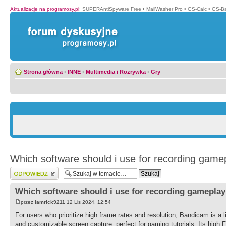
Aktualizacje na programosy.pl
:
SUPERAntiSpyware Free
•
MailWasher Pro
•
GS-Calc
•
GS-B
Strona główna
‹
INNE
‹
Multimedia i Rozrywka
‹
Gry
Which software should i use for recording game
Wyślij odpowiedź
Which software should i use for recording gamepla
przez
iamrick9211
12 Lis 2024, 12:54
For users who prioritize high frame rates and resolution, Bandicam is a 
and customizable screen capture, perfect for gaming tutorials. Its high