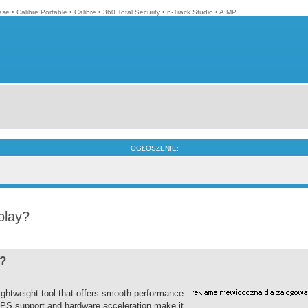
ase
•
Calibre Portable
•
Calibre
•
360 Total Security
•
n-Track Studio
•
AIMP
OGŁOSZENIE:
play?
y?
lightweight tool that offers smooth performance
 FPS support and hardware acceleration make it