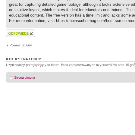
great for capturing detailed game footage, although it lacks extensive e
an intuitive layout, which makes it ideal for educators and trainers. The
educational content. The free version has a time limit and lacks some adva
For more information, visit https://theinscribermag.com/best-screen-reco
Wyślij odpowiedź
Powróć do Gry
KTO JEST NA FORUM
Użytkownicy przeglądający to forum: Brak zarejestrowanych użytkowników oraz 15 goś
Strona główna