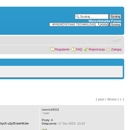
Wyszukiwarka Forum
Regulamin
FAQ
Rejestracja
Zaloguj
1 post • Strona
1
z
1
iamrick9211
~user
Posty:
4
Dołączenie:
17 Gru 2023, 13:22