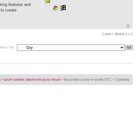
iting features and
 to create
1 post • Strona
1
z
1
Skocz do:
a
•
Usuń cookies utworzone przez forum
• Wszystkie czasy w strefie UTC + 2 godziny