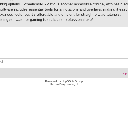
diting options. Screencast-O-Matic is another accessible choice, with basic ed
 software includes essential tools for annotations and overlays, making it easy
nced tools, but it’s affordable and efficient for straightforward tutorials.
rding-software-for-gaming-tutorials-and-professional-use/
ci
Ekip
Powered by
phpBB
© Group
Forum Programosy.pl