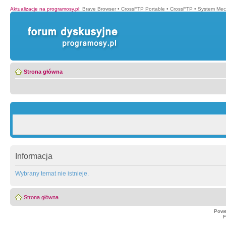
Aktualizacje na programosy.pl
:
Brave Browser
•
CrossFTP Portable
•
CrossFTP
•
System Mec
Strona główna
Informacja
Wybrany temat nie istnieje.
Strona główna
Powe
F