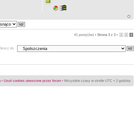
41 posty(ów) •
Strona
3
z
3
•
1
2
3
Skocz do:
a
•
Usuń cookies utworzone przez forum
• Wszystkie czasy w strefie UTC + 2 godziny