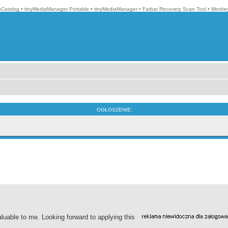
Catalog
•
tinyMediaManager Portable
•
tinyMediaManager
•
Farbar Recovery Scan Tool
•
Monkey
OGŁOSZENIE:
aluable to me. Looking forward to applying this