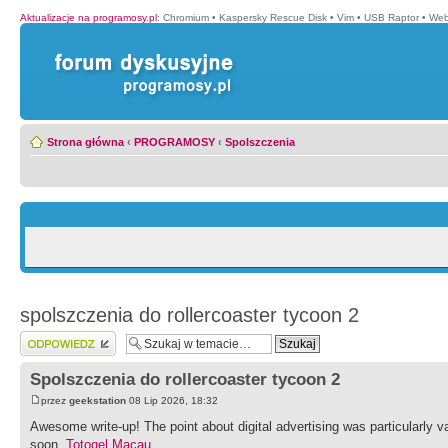
Aktualizacje na programosy.pl
:
Chromium
•
Kaspersky Rescue Disk
•
Vim
•
USB Raptor
•
Web
Strona główna
‹
PROGRAMOSY
‹
Spolszczenia
spolszczenia do rollercoaster tycoon 2
Wyślij odpowiedź
Spolszczenia do rollercoaster tycoon 2
przez
geekstation
08 Lip 2026, 18:32
Awesome write-up! The point about digital advertising was particularly v
soon.
Totogel Macau