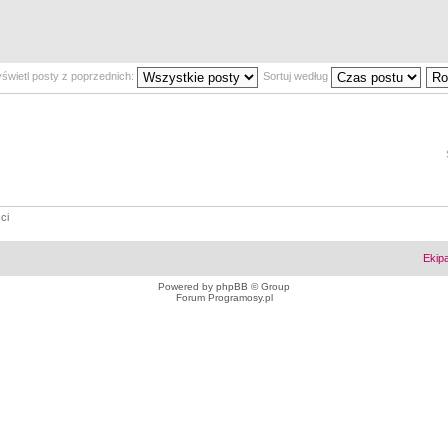
świetl posty z poprzednich:
Sortuj według
ci
Ekip
Powered by
phpBB
© Group
Forum Programosy.pl