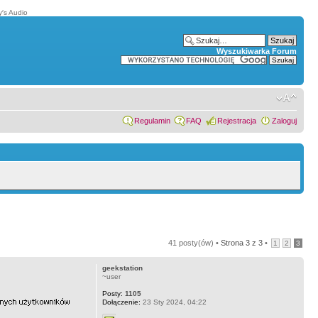
′s Audio
Wyszukiwarka Forum
Regulamin
FAQ
Rejestracja
Zaloguj
41 posty(ów) •
Strona
3
z
3
•
1
2
3
geekstation
~user
Posty:
1105
Dołączenie:
23 Sty 2024, 04:22