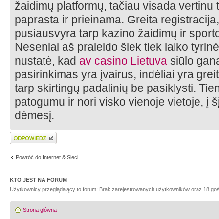
žaidimų platformų, tačiau visada vertinu 
paprasta ir prieinama. Greita registracija,
pusiausvyra tarp kazino žaidimų ir sport
Neseniai aš praleido šiek tiek laiko tyrinė
nustatė, kad
av casino Lietuva
siūlo gana
pasirinkimas yra įvairus, indėliai yra greit
tarp skirtingų padalinių be pasiklysti. Ti
patogumu ir nori visko vienoje vietoje, į šį 
dėmesį.
Wyślij odpowiedź
Powróć do Internet & Sieci
KTO JEST NA FORUM
Użytkownicy przeglądający to forum: Brak zarejestrowanych użytkowników oraz 18 goś
Strona główna