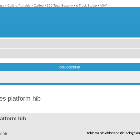
ase
•
Calibre Portable
•
Calibre
•
360 Total Security
•
n-Track Studio
•
AIMP
OGŁOSZENIE:
s platform hib
atform hib
line