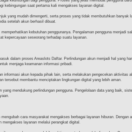
erbagai keuntungan bagi pengguna. Proses yang jelas membuat pengguna baru
i kebingungan saat pertama kali mengakses layanan digital.
tunjuk yang mudah dimengerti, serta proses yang tidak membutuhkan banyak l
dia setelah akun berhasil dibuat.
rm memperhatikan kebutuhan penggunanya. Pengalaman pengguna menjadi sal
at kepercayaan seseorang terhadap suatu layanan.
asuk dalam proses Areaslots Daftar. Perlindungan akun menjadi hal yang har
ntuk menjaga keamanan informasi pribadi.
n informasi akun kepada pihak lain, serta melakukan pengecekan aktivitas a
n tersebut membantu menciptakan lingkungan digital yang lebih aman.
n yang mendukung perlindungan pengguna. Pengelolaan data yang baik, siste
yaan.
ah mengubah cara masyarakat mengakses berbagai layanan hiburan. Dengan 
mengakses layanan melalui perangkat digital.