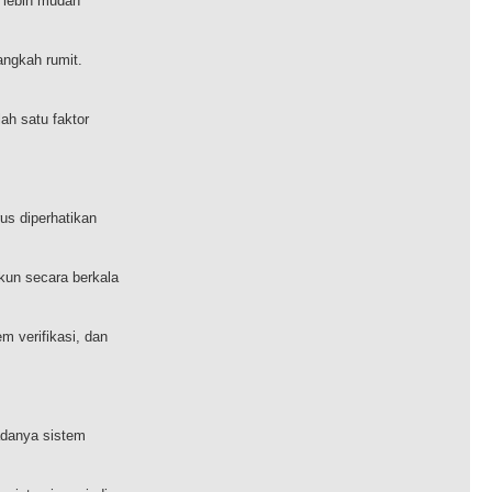
 lebih mudah
angkah rumit.
ah satu faktor
us diperhatikan
kun secara berkala
m verifikasi, dan
adanya sistem