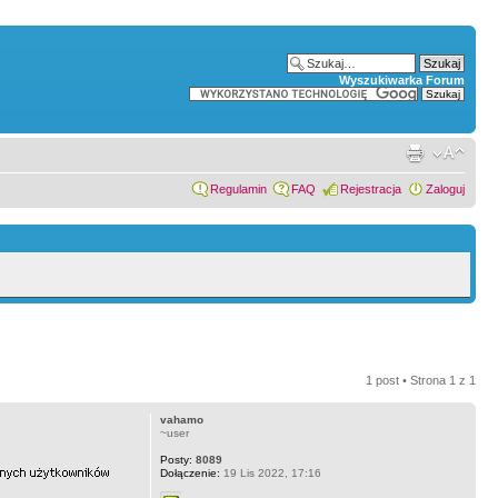
Wyszukiwarka Forum
Regulamin
FAQ
Rejestracja
Zaloguj
1 post • Strona
1
z
1
vahamo
~user
Posty:
8089
Dołączenie:
19 Lis 2022, 17:16