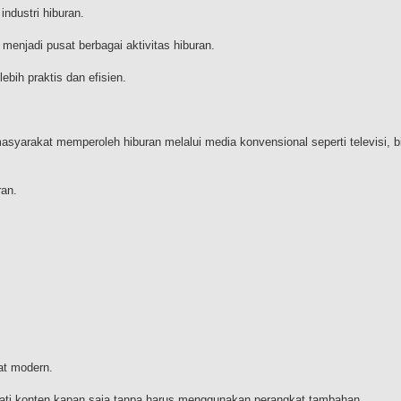
industri hiburan.
menjadi pusat berbagai aktivitas hiburan.
bih praktis dan efisien.
asyarakat memperoleh hiburan melalui media konvensional seperti televisi, b
ran.
at modern.
 konten kapan saja tanpa harus menggunakan perangkat tambahan.