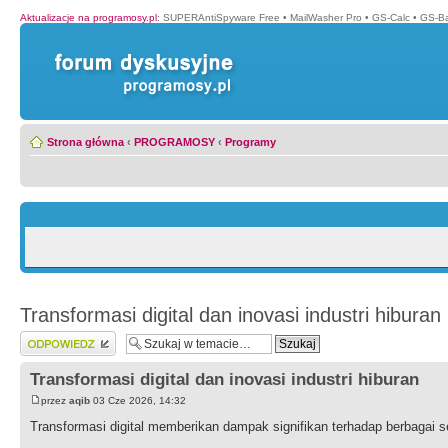
Aktualizacje na programosy.pl
:
SUPERAntiSpyware Free
•
MailWasher Pro
•
GS-Calc
•
GS-B
Strona główna
‹
PROGRAMOSY
‹
Programy
Transformasi digital dan inovasi industri hiburan
Wyślij odpowiedź
Transformasi digital dan inovasi industri hiburan
przez
aqib
03 Cze 2026, 14:32
Transformasi digital memberikan dampak signifikan terhadap berbagai 