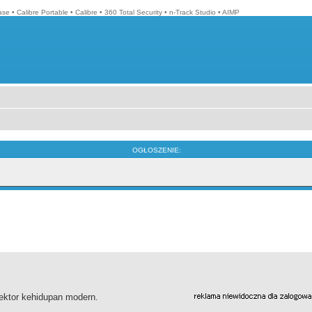
ase
•
Calibre Portable
•
Calibre
•
360 Total Security
•
n-Track Studio
•
AIMP
OGŁOSZENIE:
sektor kehidupan modern.