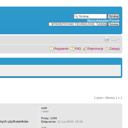
Wyszukiwarka Forum
Regulamin
FAQ
Rejestracja
Zaloguj
1 post • Strona
1
z
1
aqib
~user
Posty:
1280
Dołączenie:
11 Lut 2024, 15:24