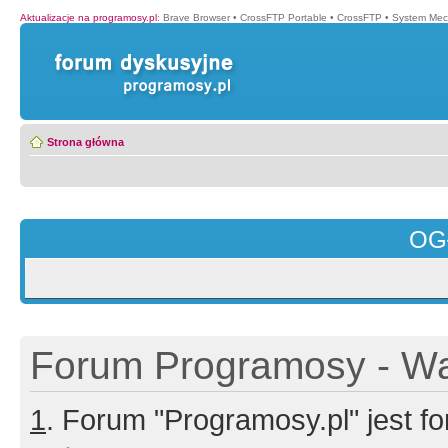
Aktualizacje na programosy.pl
:
Brave Browser
•
CrossFTP Portable
•
CrossFTP
•
System Mec
Strona główna
OG
Forum Programosy - Wa
1
. Forum "Programosy.pl" jest 