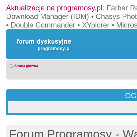
Aktualizacje na programosy.pl
:
Farbar R
Download Manager (IDM)
•
Chasys Pho
•
Double Commander
•
XYplorer
•
Micros
Strona główna
OG
Forum Programosy - Wa