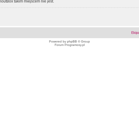
outBox takim miejscem nie jest.
Ekip
Powered by
phpBB
© Group
Forum Programosy.pl