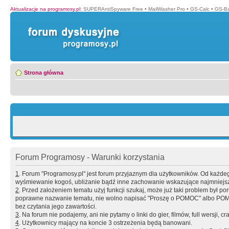
Aktualizacje na programosy.pl
:
SUPERAntiSpyware Free
•
MailWasher Pro
•
GS-Calc
•
GS-B
Strona główna
Forum Programosy - Warunki korzystania
1
. Forum "Programosy.pl" jest forum przyjaznym dla użytkowników. Od każd
wyśmiewanie kogoś, ubliżanie bądź inne zachowanie wskazujące najmniejszy 
2
. Przed założeniem tematu użyj funkcji szukaj, może już taki problem był 
poprawne nazwanie tematu, nie wolno napisać "Proszę o POMOC" albo POMOC
bez czytania jego zawartości.
3
. Na forum nie podajemy, ani nie pytamy o linki do gier, filmów, full wersji, cr
4
. Użytkownicy mający na koncie 3 ostrzeżenia będą banowani.