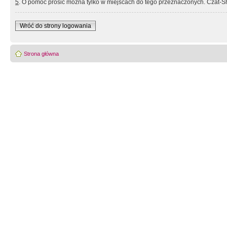
5
. O pomoc prosić można tylko w miejscach do tego przeznaczonych. Czat-Sh
Wróć do strony logowania
Strona główna