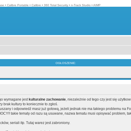
ase
•
Calibre Portable
•
Calibre
•
360 Total Security
•
n-Track Studio
•
AIMP
OGŁOSZENIE:
ego wymagane jest
kulturalne zachowanie
, niezależnie od tego czy jest się użytko
brak kultury to koniecznie to zgłoś.
poruszany i odpowiedź masz już gotową, jeżeli jednak nie ma takiego problemu na F
Y!! takie tematy od razu są usuwane, nazwa tematu musi opisywać problem, tak
acków, seriali itp. Tutaj warez jest zabroniony.