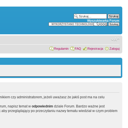
Wyszukiwarka Forum
Regulamin
FAQ
Rejestracja
Zaloguj
wnikiem czy administratorem, jeżeli uważasz że jakiś post ma na celu
orum, napisz temat w
odpowiednim
dziale Forum. Bardzo ważne jest
 aby przeglądający po przeczytaniu nazwy tematu wiedział w czym problem