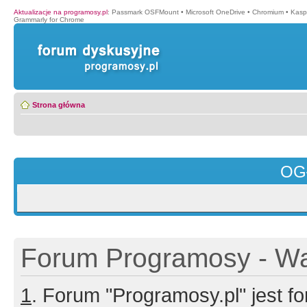
Aktualizacje na programosy.pl
:
Passmark OSFMount
•
Microsoft OneDrive
•
Chromium
•
Kasp
Grammarly for Chrome
Strona główna
OG
Forum Programosy - Wa
1
. Forum "Programosy.pl" jest 