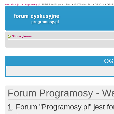
Aktualizacje na programosy.pl
:
SUPERAntiSpyware Free
•
MailWasher Pro
•
GS-Calc
•
GS-B
Strona główna
OG
Forum Programosy - Wa
1
. Forum "Programosy.pl" jest 