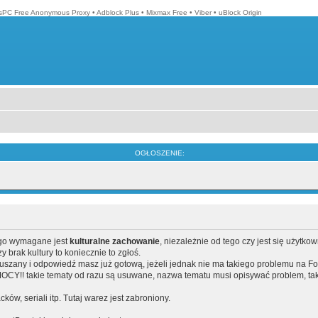
isPC Free Anonymous Proxy
•
Adblock Plus
•
Mixmax Free
•
Viber
•
uBlock Origin
OGŁOSZENIE:
ego wymagane jest
kulturalne zachowanie
, niezależnie od tego czy jest się użytko
brak kultury to koniecznie to zgłoś.
poruszany i odpowiedź masz już gotową, jeżeli jednak nie ma takiego problemu na F
Y!! takie tematy od razu są usuwane, nazwa tematu musi opisywać problem, tak
acków, seriali itp. Tutaj warez jest zabroniony.