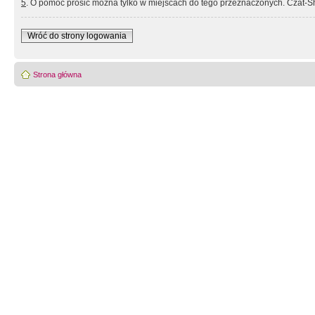
5
. O pomoc prosić można tylko w miejscach do tego przeznaczonych. Czat-Sh
Wróć do strony logowania
Strona główna