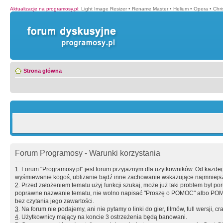
Aktualizacje na programosy.pl
:
Light Image Resizer
•
Rename Master
•
Helium
•
Opera
•
Chr
Strona główna
Forum Programosy - Warunki korzystania
1
. Forum "Programosy.pl" jest forum przyjaznym dla użytkowników. Od każd
wyśmiewanie kogoś, ubliżanie bądź inne zachowanie wskazujące najmniejszy 
2
. Przed założeniem tematu użyj funkcji szukaj, może już taki problem był 
poprawne nazwanie tematu, nie wolno napisać "Proszę o POMOC" albo POMOC
bez czytania jego zawartości.
3
. Na forum nie podajemy, ani nie pytamy o linki do gier, filmów, full wersji, cr
4
. Użytkownicy mający na koncie 3 ostrzeżenia będą banowani.