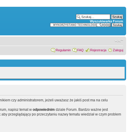
Wyszukiwarka Forum
Regulamin
FAQ
Rejestracja
Zaloguj
wnikiem czy administratorem, jeżeli uważasz że jakiś post ma na celu
orum, napisz temat w
odpowiednim
dziale Forum. Bardzo ważne jest
 aby przeglądający po przeczytaniu nazwy tematu wiedział w czym problem