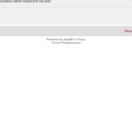
outBox takim miejscem nie jest.
Ekip
Powered by
phpBB
© Group
Forum Programosy.pl