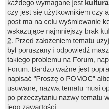
każdego wymagane jest
kultur
czy jest się użytkownikiem czy a
post ma na celu wyśmiewanie ko
wskazujące najmniejszy brak kult
2
. Przed założeniem tematu użyj 
był poruszany i odpowiedź masz 
takiego problemu na Forum, nap
Forum. Bardzo ważne jest popra
napisać "Proszę o POMOC" albo
usuwane, nazwa tematu musi opi
po przeczytaniu nazwy tematu w
jego zawartości.