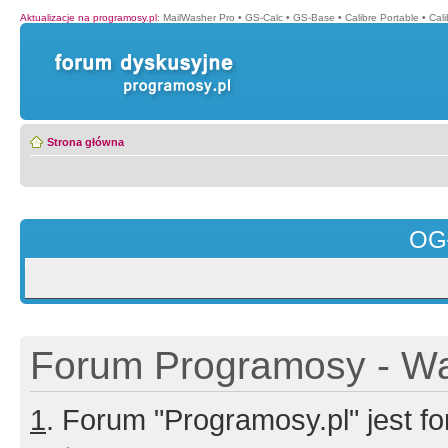
Aktualizacje na programosy.pl
:
MailWasher Pro
•
GS-Calc
•
GS-Base
•
Calibre Portable
•
Cali
Strona główna
OG
Forum Programosy - Wa
1
. Forum "Programosy.pl" jest 