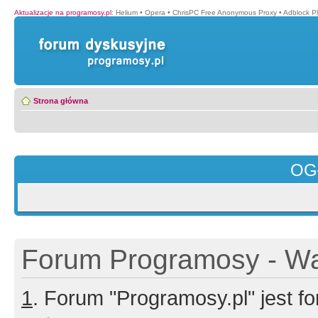
Aktualizacje na programosy.pl
:
Helium
•
Opera
•
ChrisPC Free Anonymous Proxy
•
Adblock P
Strona główna
OG
Forum Programosy - Wa
1
. Forum "Programosy.pl" jest 