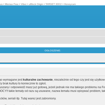
lus
•
Mixmax Free
•
Viber
•
uBlock Origin
•
TARGET 3001!
•
Honeycam
OGŁOSZENIE:
ego wymagane jest
kulturalne zachowanie
, niezależnie od tego czy jest się użytko
brak kultury to koniecznie to zgłoś.
poruszany i odpowiedź masz już gotową, jeżeli jednak nie ma takiego problemu na F
Y!! takie tematy od razu są usuwane, nazwa tematu musi opisywać problem, tak
acków, seriali itp. Tutaj warez jest zabroniony.