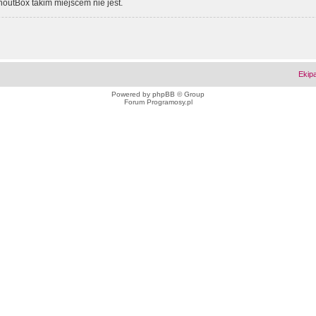
outBox takim miejscem nie jest.
Ekip
Powered by
phpBB
© Group
Forum Programosy.pl