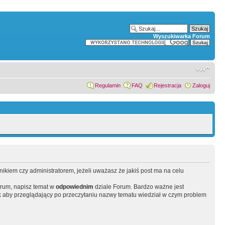
Wyszukiwarka Forum
Regulamin
FAQ
Rejestracja
Zaloguj
wnikiem czy administratorem, jeżeli uważasz że jakiś post ma na celu
orum, napisz temat w
odpowiednim
dziale Forum. Bardzo ważne jest
 aby przeglądający po przeczytaniu nazwy tematu wiedział w czym problem