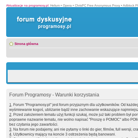
Aktualizacje na programosy.pl
:
Helium
•
Opera
•
ChrisPC Free Anonymous Proxy
•
Adblock P
Strona główna
Forum Programosy - Warunki korzystania
1
. Forum "Programosy.pl" jest forum przyjaznym dla użytkowników. Od każd
wyśmiewanie kogoś, ubliżanie bądź inne zachowanie wskazujące najmniejszy 
2
. Przed założeniem tematu użyj funkcji szukaj, może już taki problem był 
poprawne nazwanie tematu, nie wolno napisać "Proszę o POMOC" albo POMOC
bez czytania jego zawartości.
3
. Na forum nie podajemy, ani nie pytamy o linki do gier, filmów, full wersji, cr
4
. Użytkownicy mający na koncie 3 ostrzeżenia będą banowani.