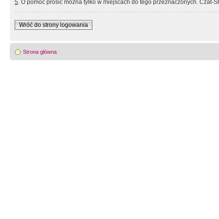
5
. O pomoc prosić można tylko w miejscach do tego przeznaczonych. Czat-Sh
Wróć do strony logowania
Strona główna