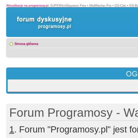
Aktualizacje na programosy.pl
:
SUPERAntiSpyware Free
•
MailWasher Pro
•
GS-Calc
•
GS-B
Strona główna
OG
Forum Programosy - Wa
1
. Forum "Programosy.pl" jest 