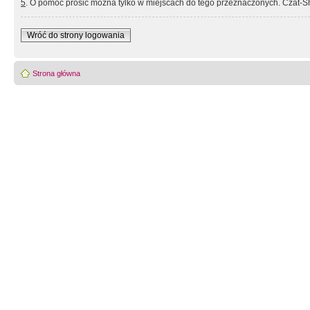
5
. O pomoc prosić można tylko w miejscach do tego przeznaczonych. Czat-Sh
Wróć do strony logowania
Strona główna