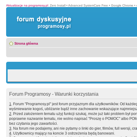
Aktualizacje na programosy.pl
:
Zero Install
•
Advanced SystemCare Free
•
Google Chrome
•
Strona główna
Forum Programosy - Warunki korzystania
1
. Forum "Programosy.pl" jest forum przyjaznym dla użytkowników. Od każd
wyśmiewanie kogoś, ubliżanie bądź inne zachowanie wskazujące najmniejszy 
2
. Przed założeniem tematu użyj funkcji szukaj, może już taki problem był 
poprawne nazwanie tematu, nie wolno napisać "Proszę o POMOC" albo POMOC
bez czytania jego zawartości.
3
. Na forum nie podajemy, ani nie pytamy o linki do gier, filmów, full wersji, cr
4
. Użytkownicy mający na koncie 3 ostrzeżenia będą banowani.