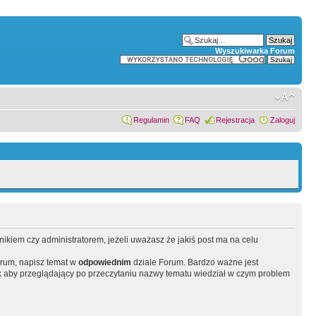
Wyszukiwarka Forum
Regulamin
FAQ
Rejestracja
Zaloguj
wnikiem czy administratorem, jeżeli uważasz że jakiś post ma na celu
orum, napisz temat w
odpowiednim
dziale Forum. Bardzo ważne jest
 aby przeglądający po przeczytaniu nazwy tematu wiedział w czym problem