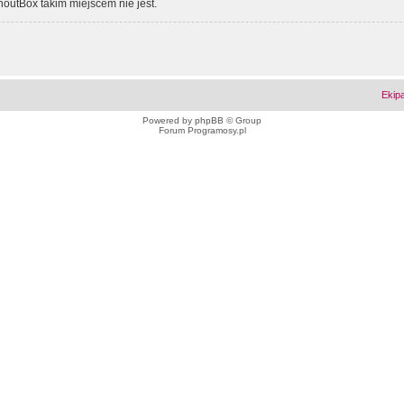
outBox takim miejscem nie jest.
Ekip
Powered by
phpBB
© Group
Forum Programosy.pl