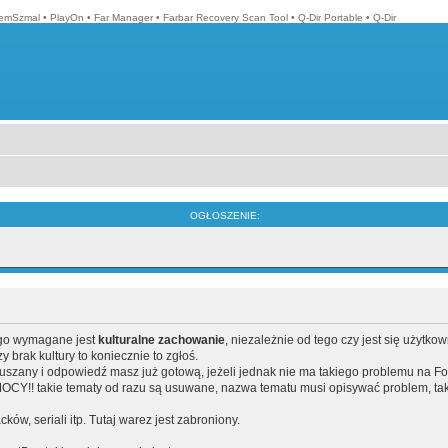
emSzmal
•
PlayOn
•
Far Manager
•
Farbar Recovery Scan Tool
•
Q-Dir Portable
•
Q-Dir
OGŁOSZENIE:
ego wymagane jest
kulturalne zachowanie
, niezależnie od tego czy jest się użytko
brak kultury to koniecznie to zgłoś.
poruszany i odpowiedź masz już gotową, jeżeli jednak nie ma takiego problemu na F
Y!! takie tematy od razu są usuwane, nazwa tematu musi opisywać problem, tak
acków, seriali itp. Tutaj warez jest zabroniony.