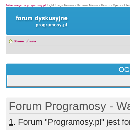
Aktualizacje na programosy.pl
:
Light Image Resizer
•
Rename Master
•
Helium
•
Opera
•
Chr
Strona główna
OG
Forum Programosy - Wa
1
. Forum "Programosy.pl" jest 