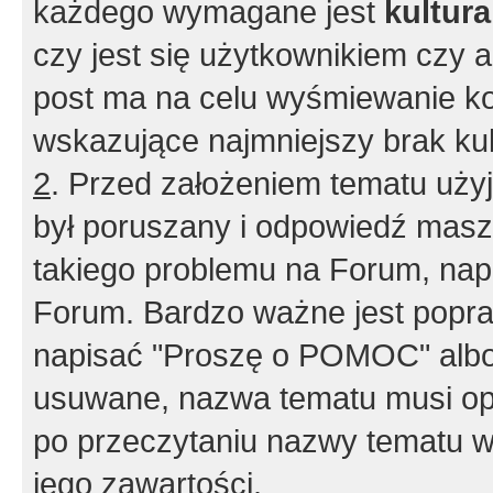
każdego wymagane jest
kultur
czy jest się użytkownikiem czy a
post ma na celu wyśmiewanie ko
wskazujące najmniejszy brak kult
2
. Przed założeniem tematu użyj 
był poruszany i odpowiedź masz 
takiego problemu na Forum, nap
Forum. Bardzo ważne jest popra
napisać "Proszę o POMOC" albo
usuwane, nazwa tematu musi opi
po przeczytaniu nazwy tematu w
jego zawartości.