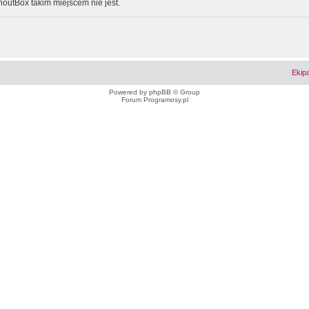
outBox takim miejscem nie jest.
Ekip
Powered by
phpBB
© Group
Forum Programosy.pl