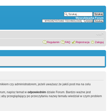
Wyszukiwarka Forum
Regulamin
FAQ
Rejestracja
Zaloguj
wnikiem czy administratorem, jeżeli uważasz że jakiś post ma na celu
orum, napisz temat w
odpowiednim
dziale Forum. Bardzo ważne jest
 aby przeglądający po przeczytaniu nazwy tematu wiedział w czym problem