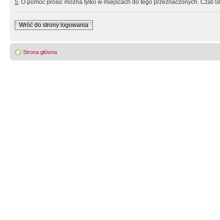
5
. O pomoc prosić można tylko w miejscach do tego przeznaczonych. Czat-Sh
Wróć do strony logowania
Strona główna