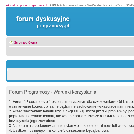
Aktualizacje na programosy.pl
:
SUPERAntiSpyware Free
•
MailWasher Pro
•
GS-Calc
•
GS-B
Strona główna
Forum Programosy - Warunki korzystania
1
. Forum "Programosy.pl" jest forum przyjaznym dla użytkowników. Od każd
wyśmiewanie kogoś, ubliżanie bądź inne zachowanie wskazujące najmniejszy 
2
. Przed założeniem tematu użyj funkcji szukaj, może już taki problem był 
poprawne nazwanie tematu, nie wolno napisać "Proszę o POMOC" albo POMOC
bez czytania jego zawartości.
3
. Na forum nie podajemy, ani nie pytamy o linki do gier, filmów, full wersji, cr
4
. Użytkownicy mający na koncie 3 ostrzeżenia będą banowani.