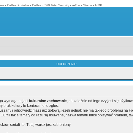
ase
•
Calibre Portable
•
Calibre
•
360 Total Security
•
n-Track Studio
•
AIMP
OGŁOSZENIE:
ego wymagane jest
kulturalne zachowanie
, niezależnie od tego czy jest się użytko
brak kultury to koniecznie to zgłoś.
poruszany i odpowiedź masz już gotową, jeżeli jednak nie ma takiego problemu na F
Y!! takie tematy od razu są usuwane, nazwa tematu musi opisywać problem, tak
acków, seriali itp. Tutaj warez jest zabroniony.