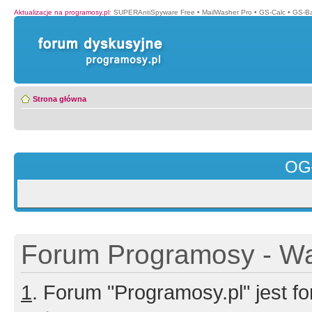
Aktualizacje na programosy.pl
:
SUPERAntiSpyware Free
•
MailWasher Pro
•
GS-Calc
•
GS-B
Strona główna
OG
Forum Programosy - Wa
1
. Forum "Programosy.pl" jest 