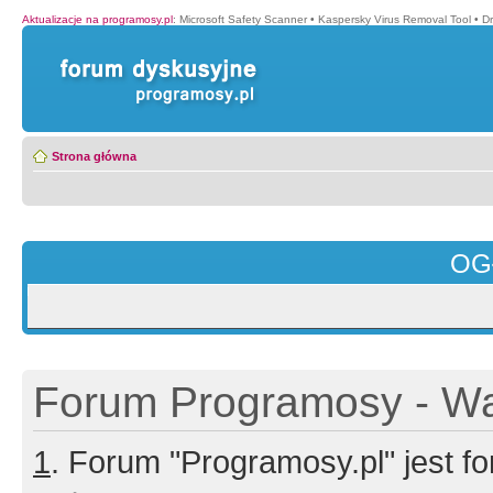
Aktualizacje na programosy.pl
:
Microsoft Safety Scanner
•
Kaspersky Virus Removal Tool
•
Dr
Strona główna
OG
Forum Programosy - Wa
1
. Forum "Programosy.pl" jest 