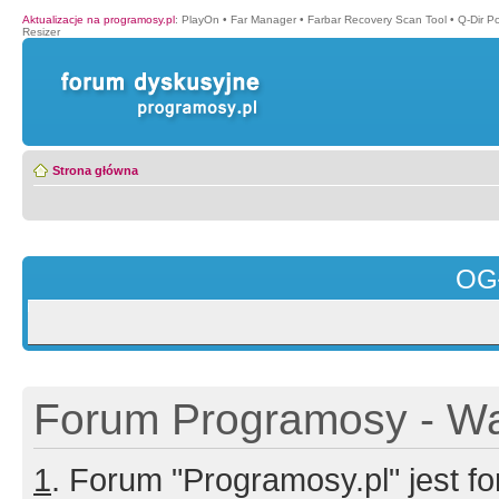
Aktualizacje na programosy.pl
:
PlayOn
•
Far Manager
•
Farbar Recovery Scan Tool
•
Q-Dir P
Resizer
Strona główna
OG
Forum Programosy - Wa
1
. Forum "Programosy.pl" jest 