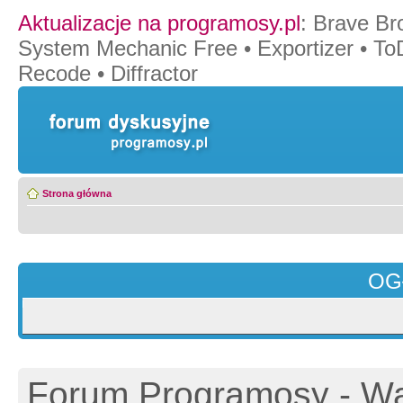
Aktualizacje na programosy.pl
:
Brave Br
System Mechanic Free
•
Exportizer
•
To
Recode
•
Diffractor
Strona główna
OG
Forum Programosy - Wa