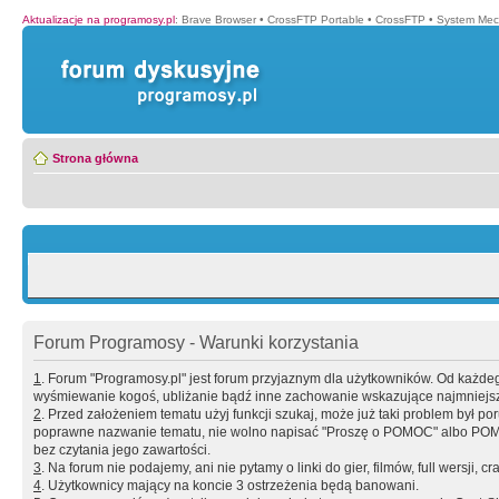
Aktualizacje na programosy.pl
:
Brave Browser
•
CrossFTP Portable
•
CrossFTP
•
System Mec
Strona główna
Forum Programosy - Warunki korzystania
1
. Forum "Programosy.pl" jest forum przyjaznym dla użytkowników. Od każd
wyśmiewanie kogoś, ubliżanie bądź inne zachowanie wskazujące najmniejszy 
2
. Przed założeniem tematu użyj funkcji szukaj, może już taki problem był 
poprawne nazwanie tematu, nie wolno napisać "Proszę o POMOC" albo POMOC
bez czytania jego zawartości.
3
. Na forum nie podajemy, ani nie pytamy o linki do gier, filmów, full wersji, cr
4
. Użytkownicy mający na koncie 3 ostrzeżenia będą banowani.