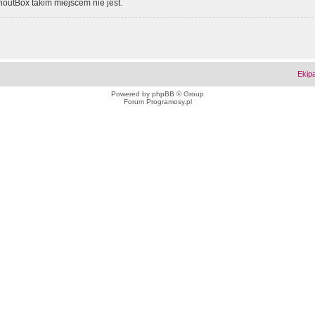
outBox takim miejscem nie jest.
Ekip
Powered by
phpBB
© Group
Forum Programosy.pl