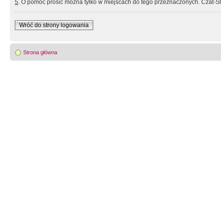
5
. O pomoc prosić można tylko w miejscach do tego przeznaczonych. Czat-Sh
Wróć do strony logowania
Strona główna