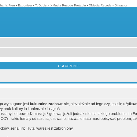
hanic Free
•
Exportizer
•
ToDoList
•
XMedia Recode Portable
•
XMedia Recode
•
Diffractor
OGŁOSZENIE:
ego wymagane jest
kulturalne zachowanie
, niezależnie od tego czy jest się użytko
brak kultury to koniecznie to zgłoś.
poruszany i odpowiedź masz już gotową, jeżeli jednak nie ma takiego problemu na F
Y!! takie tematy od razu są usuwane, nazwa tematu musi opisywać problem, tak
acków, seriali itp. Tutaj warez jest zabroniony.