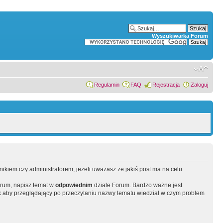
Wyszukiwarka Forum
Regulamin
FAQ
Rejestracja
Zaloguj
wnikiem czy administratorem, jeżeli uważasz że jakiś post ma na celu
orum, napisz temat w
odpowiednim
dziale Forum. Bardzo ważne jest
 aby przeglądający po przeczytaniu nazwy tematu wiedział w czym problem