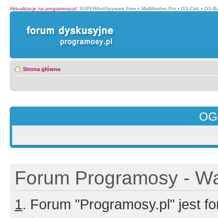
Aktualizacje na programosy.pl
:
SUPERAntiSpyware Free
•
MailWasher Pro
•
GS-Calc
•
GS-B
Strona główna
OG
Forum Programosy - Wa
1
. Forum "Programosy.pl" jest 