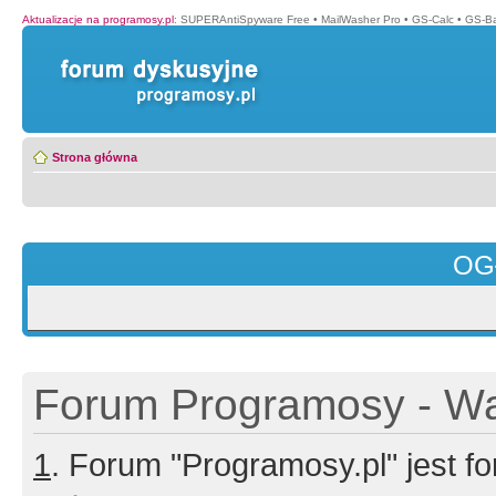
Aktualizacje na programosy.pl
:
SUPERAntiSpyware Free
•
MailWasher Pro
•
GS-Calc
•
GS-B
Strona główna
OG
Forum Programosy - Wa
1
. Forum "Programosy.pl" jest 