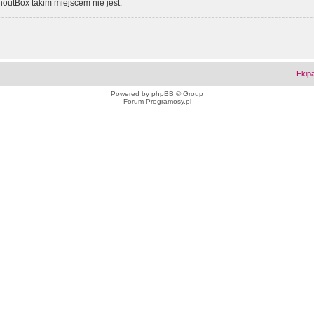
outBox takim miejscem nie jest.
Ekip
Powered by
phpBB
© Group
Forum Programosy.pl