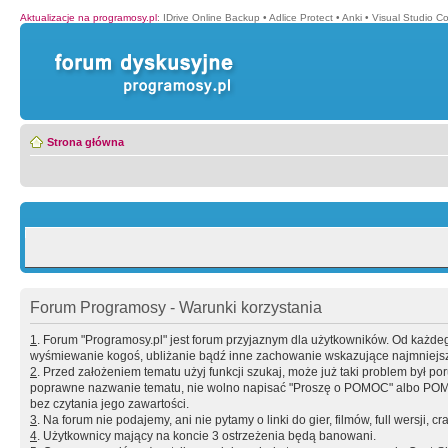
Aktualizacje na programosy.pl
:
IDrive Online Backup
•
Adlice Protect
•
Anki
•
Visual Studio C
Strona główna
Forum Programosy - Warunki korzystania
1
. Forum "Programosy.pl" jest forum przyjaznym dla użytkowników. Od każd
wyśmiewanie kogoś, ubliżanie bądź inne zachowanie wskazujące najmniejszy 
2
. Przed założeniem tematu użyj funkcji szukaj, może już taki problem był 
poprawne nazwanie tematu, nie wolno napisać "Proszę o POMOC" albo POMOC
bez czytania jego zawartości.
3
. Na forum nie podajemy, ani nie pytamy o linki do gier, filmów, full wersji, cr
4
. Użytkownicy mający na koncie 3 ostrzeżenia będą banowani.