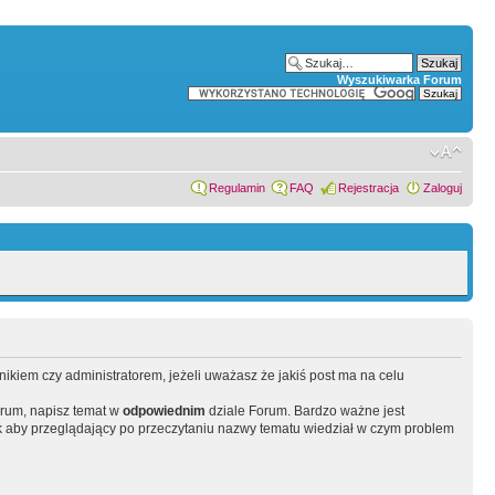
Wyszukiwarka Forum
Regulamin
FAQ
Rejestracja
Zaloguj
wnikiem czy administratorem, jeżeli uważasz że jakiś post ma na celu
orum, napisz temat w
odpowiednim
dziale Forum. Bardzo ważne jest
 aby przeglądający po przeczytaniu nazwy tematu wiedział w czym problem