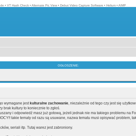
ode
•
VT Hash Check
•
Alternate Pic View
•
Debut Video Capture Software
•
Helium
•
AIMP
OGŁOSZENIE:
ego wymagane jest
kulturalne zachowanie
, niezależnie od tego czy jest się użytko
brak kultury to koniecznie to zgłoś.
poruszany i odpowiedź masz już gotową, jeżeli jednak nie ma takiego problemu na F
Y!! takie tematy od razu są usuwane, nazwa tematu musi opisywać problem, tak
acków, seriali itp. Tutaj warez jest zabroniony.