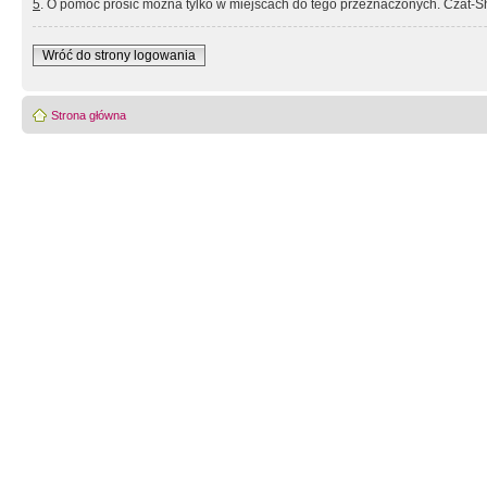
5
. O pomoc prosić można tylko w miejscach do tego przeznaczonych. Czat-Sh
Wróć do strony logowania
Strona główna