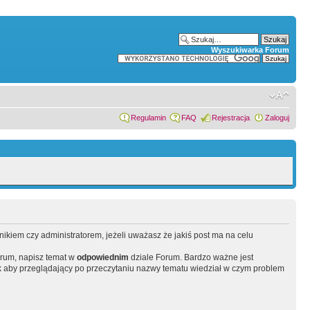
Wyszukiwarka Forum
Regulamin
FAQ
Rejestracja
Zaloguj
wnikiem czy administratorem, jeżeli uważasz że jakiś post ma na celu
orum, napisz temat w
odpowiednim
dziale Forum. Bardzo ważne jest
 aby przeglądający po przeczytaniu nazwy tematu wiedział w czym problem