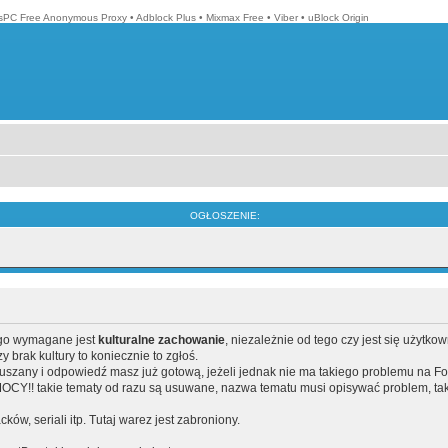
isPC Free Anonymous Proxy
•
Adblock Plus
•
Mixmax Free
•
Viber
•
uBlock Origin
OGŁOSZENIE:
ego wymagane jest
kulturalne zachowanie
, niezależnie od tego czy jest się użytko
brak kultury to koniecznie to zgłoś.
poruszany i odpowiedź masz już gotową, jeżeli jednak nie ma takiego problemu na F
Y!! takie tematy od razu są usuwane, nazwa tematu musi opisywać problem, tak
acków, seriali itp. Tutaj warez jest zabroniony.