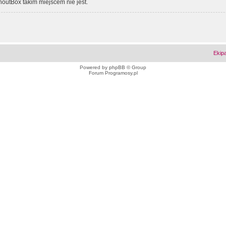
outBox takim miejscem nie jest.
Ekip
Powered by
phpBB
© Group
Forum Programosy.pl