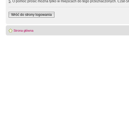
5
. O pomoc prosić można tylko w miejscach do tego przeznaczonych. Czat-Sh
Wróć do strony logowania
Strona główna