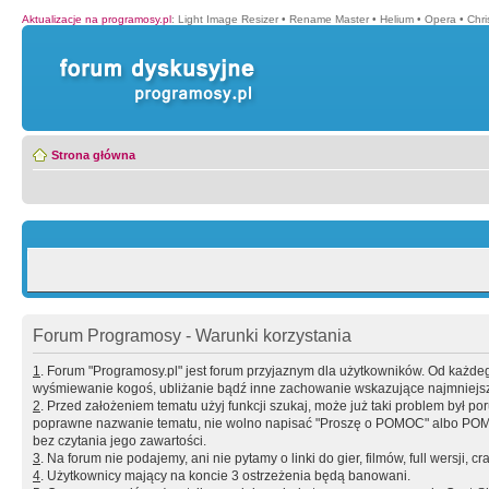
Aktualizacje na programosy.pl
:
Light Image Resizer
•
Rename Master
•
Helium
•
Opera
•
Chr
Strona główna
Forum Programosy - Warunki korzystania
1
. Forum "Programosy.pl" jest forum przyjaznym dla użytkowników. Od każd
wyśmiewanie kogoś, ubliżanie bądź inne zachowanie wskazujące najmniejszy 
2
. Przed założeniem tematu użyj funkcji szukaj, może już taki problem był 
poprawne nazwanie tematu, nie wolno napisać "Proszę o POMOC" albo POMOC
bez czytania jego zawartości.
3
. Na forum nie podajemy, ani nie pytamy o linki do gier, filmów, full wersji, cr
4
. Użytkownicy mający na koncie 3 ostrzeżenia będą banowani.