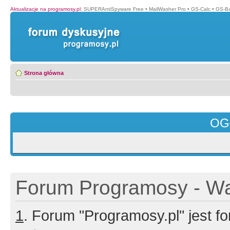
Aktualizacje na programosy.pl
:
SUPERAntiSpyware Free
•
MailWasher Pro
•
GS-Calc
•
GS-B
Strona główna
OG
Forum Programosy - Wa
1
. Forum "Programosy.pl" jest 