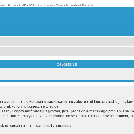
Track Studio
•
AIMP
•
VSO Downloader
•
Viber
•
Ahnenblatt Portable
OGŁOSZENIE:
ego wymagane jest
kulturalne zachowanie
, niezależnie od tego czy jest się użytko
brak kultury to koniecznie to zgłoś.
poruszany i odpowiedź masz już gotową, jeżeli jednak nie ma takiego problemu na F
Y!! takie tematy od razu są usuwane, nazwa tematu musi opisywać problem, tak
acków, seriali itp. Tutaj warez jest zabroniony.