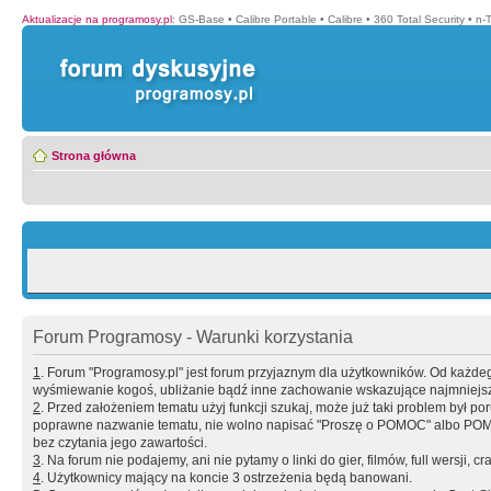
Aktualizacje na programosy.pl
:
GS-Base
•
Calibre Portable
•
Calibre
•
360 Total Security
•
n-
Strona główna
Forum Programosy - Warunki korzystania
1
. Forum "Programosy.pl" jest forum przyjaznym dla użytkowników. Od każd
wyśmiewanie kogoś, ubliżanie bądź inne zachowanie wskazujące najmniejszy 
2
. Przed założeniem tematu użyj funkcji szukaj, może już taki problem był 
poprawne nazwanie tematu, nie wolno napisać "Proszę o POMOC" albo POMOC
bez czytania jego zawartości.
3
. Na forum nie podajemy, ani nie pytamy o linki do gier, filmów, full wersji, cr
4
. Użytkownicy mający na koncie 3 ostrzeżenia będą banowani.