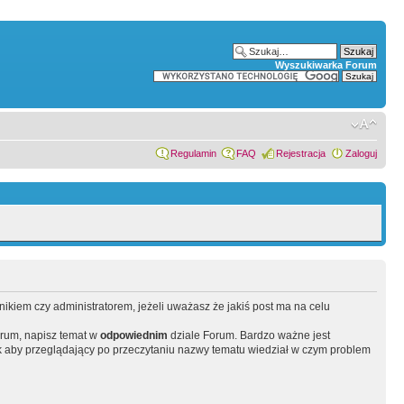
Wyszukiwarka Forum
Regulamin
FAQ
Rejestracja
Zaloguj
wnikiem czy administratorem, jeżeli uważasz że jakiś post ma na celu
orum, napisz temat w
odpowiednim
dziale Forum. Bardzo ważne jest
 aby przeglądający po przeczytaniu nazwy tematu wiedział w czym problem