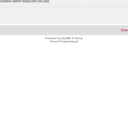
outBox takim miejscem nie jest.
Ekip
Powered by
phpBB
© Group
Forum Programosy.pl