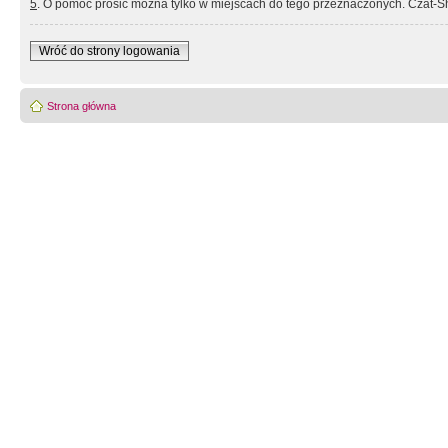
5
. O pomoc prosić można tylko w miejscach do tego przeznaczonych. Czat-Sh
Wróć do strony logowania
Strona główna