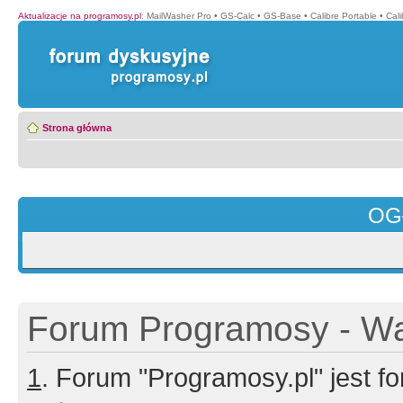
Aktualizacje na programosy.pl
:
MailWasher Pro
•
GS-Calc
•
GS-Base
•
Calibre Portable
•
Cali
Strona główna
OG
Forum Programosy - Wa
1
. Forum "Programosy.pl" jest 