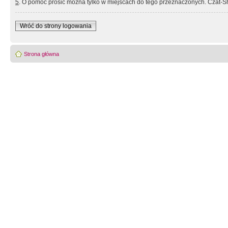
5
. O pomoc prosić można tylko w miejscach do tego przeznaczonych. Czat-Sh
Wróć do strony logowania
Strona główna