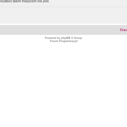
outBox takim miejscem nie jest.
Ekip
Powered by
phpBB
© Group
Forum Programosy.pl