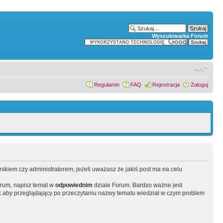
Wyszukiwarka Forum
Regulamin
FAQ
Rejestracja
Zaloguj
wnikiem czy administratorem, jeżeli uważasz że jakiś post ma na celu
orum, napisz temat w
odpowiednim
dziale Forum. Bardzo ważne jest
 aby przeglądający po przeczytaniu nazwy tematu wiedział w czym problem