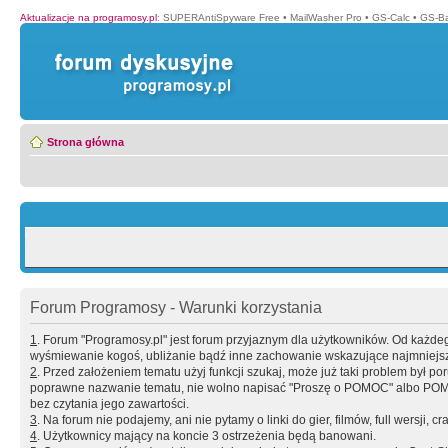
Aktualizacje na programosy.pl
:
SUPERAntiSpyware Free
•
MailWasher Pro
•
GS-Calc
•
GS-B
Strona główna
Forum Programosy - Warunki korzystania
1
. Forum "Programosy.pl" jest forum przyjaznym dla użytkowników. Od każd
wyśmiewanie kogoś, ubliżanie bądź inne zachowanie wskazujące najmniejszy 
2
. Przed założeniem tematu użyj funkcji szukaj, może już taki problem był 
poprawne nazwanie tematu, nie wolno napisać "Proszę o POMOC" albo POMOC
bez czytania jego zawartości.
3
. Na forum nie podajemy, ani nie pytamy o linki do gier, filmów, full wersji, cr
4
. Użytkownicy mający na koncie 3 ostrzeżenia będą banowani.