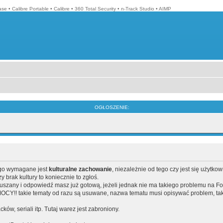
ase
•
Calibre Portable
•
Calibre
•
360 Total Security
•
n-Track Studio
•
AIMP
OGŁOSZENIE:
ego wymagane jest
kulturalne zachowanie
, niezależnie od tego czy jest się użytko
brak kultury to koniecznie to zgłoś.
poruszany i odpowiedź masz już gotową, jeżeli jednak nie ma takiego problemu na F
Y!! takie tematy od razu są usuwane, nazwa tematu musi opisywać problem, tak
acków, seriali itp. Tutaj warez jest zabroniony.