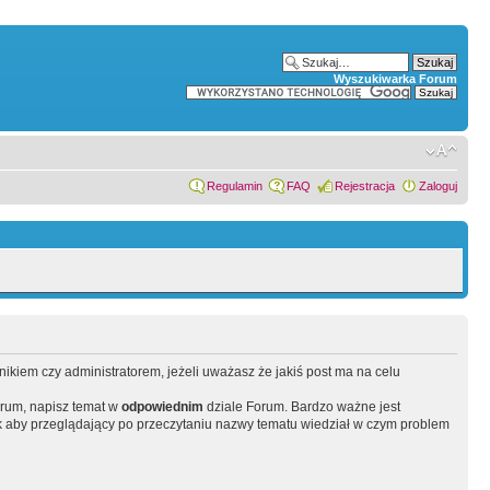
Wyszukiwarka Forum
Regulamin
FAQ
Rejestracja
Zaloguj
wnikiem czy administratorem, jeżeli uważasz że jakiś post ma na celu
orum, napisz temat w
odpowiednim
dziale Forum. Bardzo ważne jest
 aby przeglądający po przeczytaniu nazwy tematu wiedział w czym problem