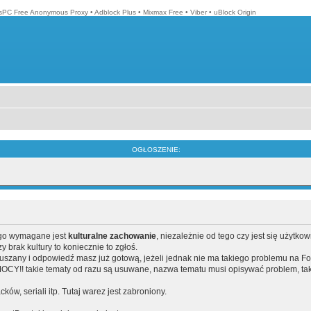
isPC Free Anonymous Proxy
•
Adblock Plus
•
Mixmax Free
•
Viber
•
uBlock Origin
OGŁOSZENIE:
ego wymagane jest
kulturalne zachowanie
, niezależnie od tego czy jest się użytko
brak kultury to koniecznie to zgłoś.
poruszany i odpowiedź masz już gotową, jeżeli jednak nie ma takiego problemu na F
Y!! takie tematy od razu są usuwane, nazwa tematu musi opisywać problem, tak
acków, seriali itp. Tutaj warez jest zabroniony.