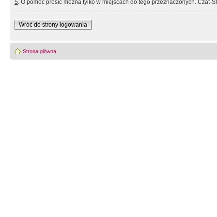
5
. O pomoc prosić można tylko w miejscach do tego przeznaczonych. Czat-Sh
Wróć do strony logowania
Strona główna