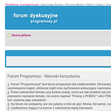
Aktualizacje na programosy.pl
:
Light Image Resizer
•
Rename Master
•
Helium
•
Opera
•
Chr
Strona główna
Forum Programosy - Warunki korzystania
1
. Forum "Programosy.pl" jest forum przyjaznym dla użytkowników. Od każd
wyśmiewanie kogoś, ubliżanie bądź inne zachowanie wskazujące najmniejszy 
2
. Przed założeniem tematu użyj funkcji szukaj, może już taki problem był 
poprawne nazwanie tematu, nie wolno napisać "Proszę o POMOC" albo POMOC
bez czytania jego zawartości.
3
. Na forum nie podajemy, ani nie pytamy o linki do gier, filmów, full wersji, cr
4
. Użytkownicy mający na koncie 3 ostrzeżenia będą banowani.