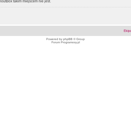
outBox takim miejscem nie jest.
Ekip
Powered by
phpBB
© Group
Forum Programosy.pl