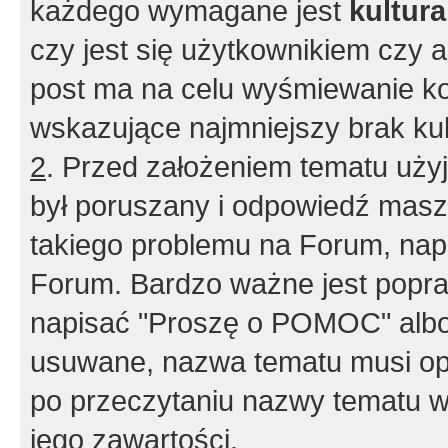
każdego wymagane jest
kultur
czy jest się użytkownikiem czy a
post ma na celu wyśmiewanie ko
wskazujące najmniejszy brak kult
2
. Przed założeniem tematu użyj 
był poruszany i odpowiedź masz 
takiego problemu na Forum, nap
Forum. Bardzo ważne jest popra
napisać "Proszę o POMOC" albo
usuwane, nazwa tematu musi opi
po przeczytaniu nazwy tematu w
jego zawartości.