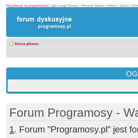
Aktualizacje na programosy.pl
:
Light Image Resizer
•
Rename Master
•
Helium
•
Opera
•
Chr
Strona główna
OG
Forum Programosy - Wa
1
. Forum "Programosy.pl" jest 