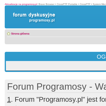
Aktualizacje na programosy.pl
:
Brave Browser
•
CrossFTP Portable
•
CrossFTP
•
System Mec
Strona główna
OG
Forum Programosy - Wa
1
. Forum "Programosy.pl" jest 