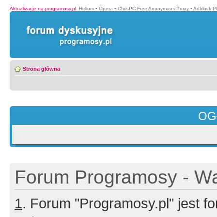
Aktualizacje na programosy.pl
:
Helium
•
Opera
•
ChrisPC Free Anonymous Proxy
•
Adblock P
Strona główna
OG
Forum Programosy - Wa
1
. Forum "Programosy.pl" jest 