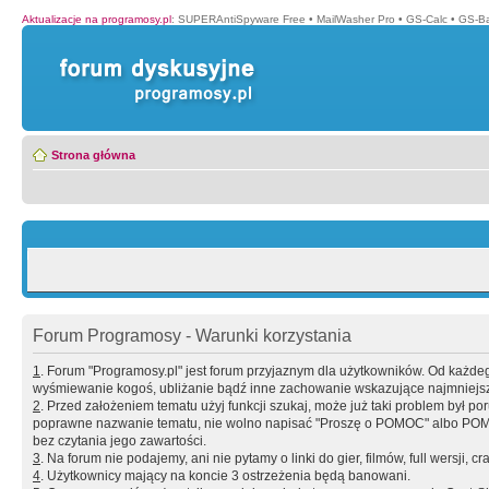
Aktualizacje na programosy.pl
:
SUPERAntiSpyware Free
•
MailWasher Pro
•
GS-Calc
•
GS-B
Strona główna
Forum Programosy - Warunki korzystania
1
. Forum "Programosy.pl" jest forum przyjaznym dla użytkowników. Od każd
wyśmiewanie kogoś, ubliżanie bądź inne zachowanie wskazujące najmniejszy 
2
. Przed założeniem tematu użyj funkcji szukaj, może już taki problem był 
poprawne nazwanie tematu, nie wolno napisać "Proszę o POMOC" albo POMOC
bez czytania jego zawartości.
3
. Na forum nie podajemy, ani nie pytamy o linki do gier, filmów, full wersji, cr
4
. Użytkownicy mający na koncie 3 ostrzeżenia będą banowani.