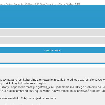
ase
•
Calibre Portable
•
Calibre
•
360 Total Security
•
n-Track Studio
•
AIMP
OGŁOSZENIE:
ego wymagane jest
kulturalne zachowanie
, niezależnie od tego czy jest się użytko
brak kultury to koniecznie to zgłoś.
poruszany i odpowiedź masz już gotową, jeżeli jednak nie ma takiego problemu na F
Y!! takie tematy od razu są usuwane, nazwa tematu musi opisywać problem, tak
acków, seriali itp. Tutaj warez jest zabroniony.