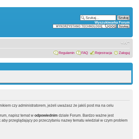
Wyszukiwarka Forum
Regulamin
FAQ
Rejestracja
Zaloguj
wnikiem czy administratorem, jeżeli uważasz że jakiś post ma na celu
orum, napisz temat w
odpowiednim
dziale Forum. Bardzo ważne jest
 aby przeglądający po przeczytaniu nazwy tematu wiedział w czym problem