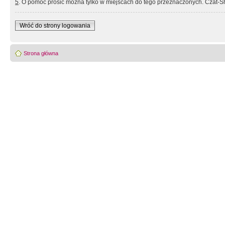
5
. O pomoc prosić można tylko w miejscach do tego przeznaczonych. Czat-Sh
Wróć do strony logowania
Strona główna