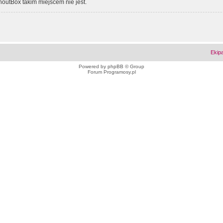
outBox takim miejscem nie jest.
Ekip
Powered by
phpBB
© Group
Forum Programosy.pl