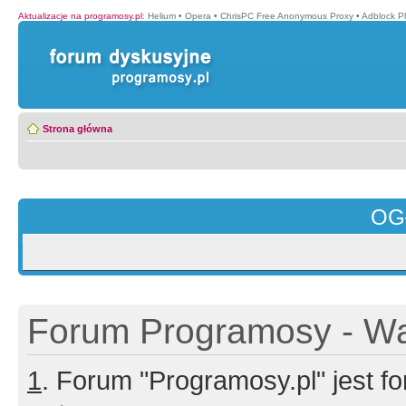
Aktualizacje na programosy.pl
:
Helium
•
Opera
•
ChrisPC Free Anonymous Proxy
•
Adblock P
Strona główna
OG
Forum Programosy - Wa
1
. Forum "Programosy.pl" jest 