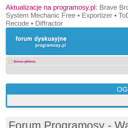
Aktualizacje na programosy.pl
:
Brave Br
System Mechanic Free
•
Exportizer
•
To
Recode
•
Diffractor
Strona główna
OG
Forum Programosy - Wa