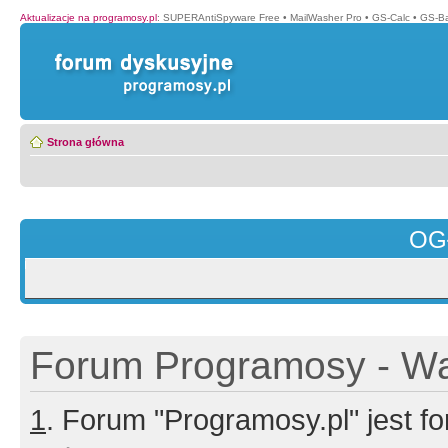
Aktualizacje na programosy.pl
:
SUPERAntiSpyware Free
•
MailWasher Pro
•
GS-Calc
•
GS-B
Strona główna
OG
Forum Programosy - Wa
1
. Forum "Programosy.pl" jest 