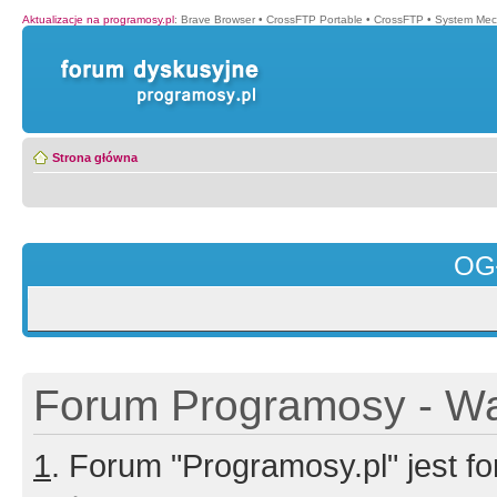
Aktualizacje na programosy.pl
:
Brave Browser
•
CrossFTP Portable
•
CrossFTP
•
System Mec
Strona główna
OG
Forum Programosy - Wa
1
. Forum "Programosy.pl" jest 