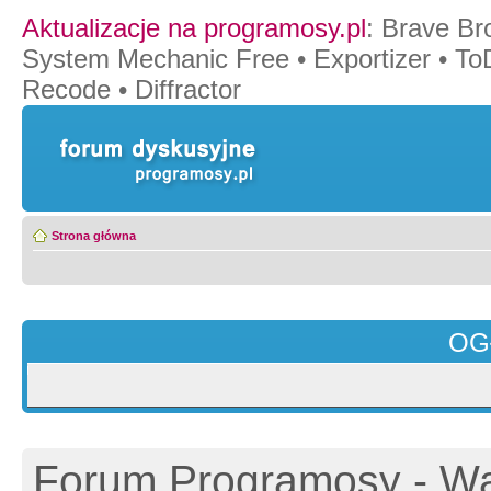
Aktualizacje na programosy.pl
:
Brave Br
System Mechanic Free
•
Exportizer
•
To
Recode
•
Diffractor
Strona główna
OG
Forum Programosy - Wa