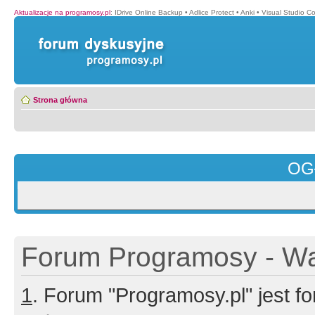
Aktualizacje na programosy.pl
:
IDrive Online Backup
•
Adlice Protect
•
Anki
•
Visual Studio C
Strona główna
OG
Forum Programosy - Wa
1
. Forum "Programosy.pl" jest 